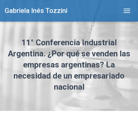
Gabriela Inés Tozzini
T
O
G
G
L
11° Conferencia Industrial
E
N
Argentina. ¿Por qué se venden las
A
empresas argentinas? La
V
I
necesidad de un empresariado
G
A
nacional
T
I
O
N