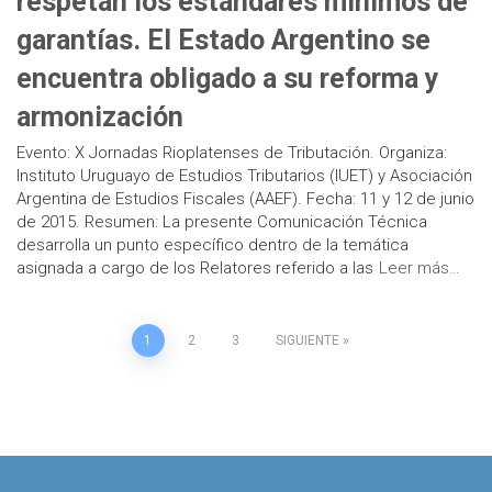
respetan los estándares mínimos de
garantías. El Estado Argentino se
encuentra obligado a su reforma y
armonización
Evento: X Jornadas Rioplatenses de Tributación. Organiza:
Instituto Uruguayo de Estudios Tributarios (IUET) y Asociación
Argentina de Estudios Fiscales (AAEF). Fecha: 11 y 12 de junio
de 2015. Resumen: La presente Comunicación Técnica
desarrolla un punto específico dentro de la temática
asignada a cargo de los Relatores referido a las
Leer más…
Paginación
1
2
3
SIGUIENTE
de
entradas