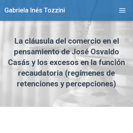
Gabriela Inés Tozzini
T
O
G
G
L
La cláusula del comercio en el
E
N
pensamiento de José Osvaldo
A
Casás y los excesos en la función
V
I
recaudatoria (regímenes de
G
A
retenciones y percepciones)
T
I
O
N