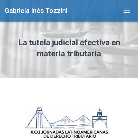
Gabriela Inés Tozzini
T
O
G
G
L
La tutela judicial efectiva en
E
N
materia tributaria
A
V
I
G
A
T
I
O
N