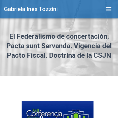
Gabriela Inés Tozzini
T
O
G
G
L
El Federalismo de concertación.
E
N
Pacta sunt Servanda. Vigencia del
A
Pacto Fiscal. Doctrina de la CSJN
V
I
G
A
T
I
O
N