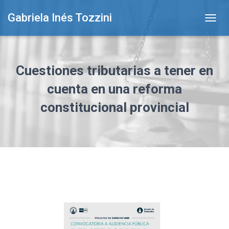
Gabriela Inés Tozzini
T
O
G
G
L
Cuestiones tributarias a tener en
E
N
cuenta en una reforma
A
constitucional provincial
V
I
G
A
T
I
O
N