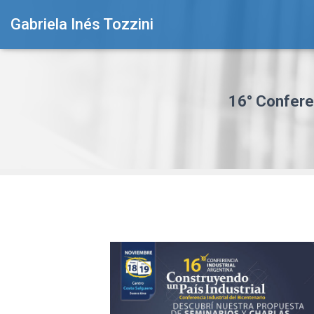
Gabriela Inés Tozzini
16° Conferen