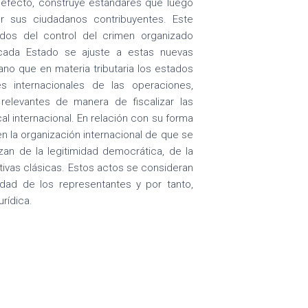
 efecto, construye estándares que luego
 sus ciudadanos contribuyentes. Este
os del control del crimen organizado
 cada Estado se ajuste a estas nuevas
rano que en materia tributaria los estados
 internacionales de las operaciones,
elevantes de manera de fiscalizar las
cal internacional. En relación con su forma
n la organización internacional de que se
zan de la legitimidad democrática, de la
tivas clásicas. Estos actos se consideran
midad de los representantes y por tanto,
rídica.