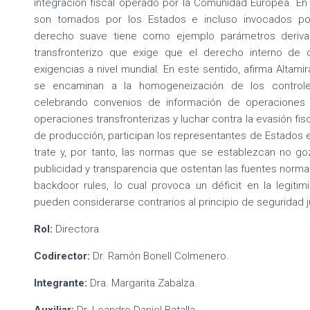
integración fiscal operado por la Comunidad Europea. En
son tomados por los Estados e incluso invocados por
derecho suave tiene como ejemplo parámetros derivad
transfronterizo que exige que el derecho interno de
exigencias a nivel mundial. En este sentido, afirma Altami
se encaminan a la homogeneización de los controles
celebrando convenios de información de operaciones r
operaciones transfronterizas y luchar contra la evasión fis
de producción, participan los representantes de Estados e
trate y, por tanto, las normas que se establezcan no go
publicidad y transparencia que ostentan las fuentes norma
backdoor rules, lo cual provoca un déficit en la legiti
pueden considerarse contrarios al principio de seguridad ju
Rol:
Directora.
Codirector:
Dr. Ramón Bonell Colmenero.
Integrante:
Dra. Margarita Zabalza.