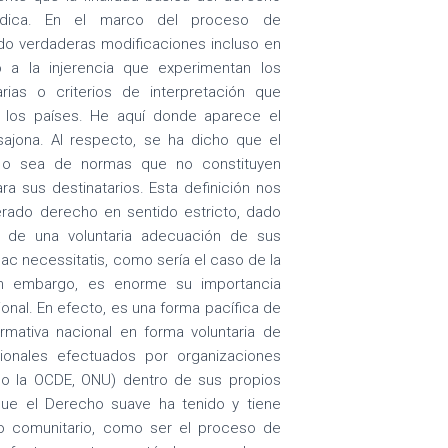
urídica. En el marco del proceso de
ado verdaderas modificaciones incluso en
o a la injerencia que experimentan los
arias o criterios de interpretación que
e los países. He aquí donde aparece el
sajona. Al respecto, se ha dicho que el
s o sea de normas que no constituyen
ara sus destinatarios. Esta definición nos
rado derecho en sentido estricto, dado
 de una voluntaria adecuación de sus
 ac necessitatis, como sería el caso de la
in embargo, es enorme su importancia
ional. En efecto, es una forma pacífica de
mativa nacional en forma voluntaria de
ionales efectuados por organizaciones
mo la OCDE, ONU) dentro de sus propios
que el Derecho suave ha tenido y tiene
rio comunitario, como ser el proceso de