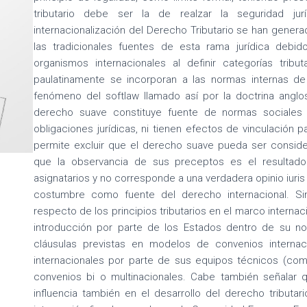
tributario debe ser la de realzar la seguridad j
internacionalización del Derecho Tributario se han gener
las tradicionales fuentes de esta rama jurídica debid
organismos internacionales al definir categorías tribut
paulatinamente se incorporan a las normas internas d
fenómeno del softlaw llamado así por la doctrina anglo
derecho suave constituye fuente de normas sociale
obligaciones jurídicas, ni tienen efectos de vinculación p
permite excluir que el derecho suave pueda ser conside
que la observancia de sus preceptos es el resultado
asignatarios y no corresponde a una verdadera opinio iuris
costumbre como fuente del derecho internacional. S
respecto de los principios tributarios en el marco internac
introducción por parte de los Estados dentro de su nor
cláusulas previstas en modelos de convenios internac
internacionales por parte de sus equipos técnicos (co
convenios bi o multinacionales. Cabe también señalar 
influencia también en el desarrollo del derecho tributa