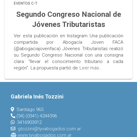
EVENTOS C-T
Segundo Congreso Nacional de
Jóvenes Tributaristas
Ver esta publicación en Instagram Una publicación
compartida por Abogacía Joven FACA
(@abogaciajovenfaca) Jóvenes Tributaristas realizó
su Segundo Congreso Nacional con una consigna
clara: “llevar el conocimiento tributario a cada
región”. La propuesta partió de
Leer más…
Gabriela Inés Tozzini
Santiago 965
(54) (0341) 4244396
3416903912
gtozzini@tyvabogados.com.ar
www.tyvabogados.com.ar