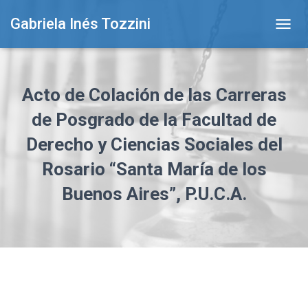
Gabriela Inés Tozzini
T
O
G
G
L
Acto de Colación de las Carreras
E
N
de Posgrado de la Facultad de
A
Derecho y Ciencias Sociales del
V
I
Rosario “Santa María de los
G
A
Buenos Aires”, P.U.C.A.
T
I
O
N