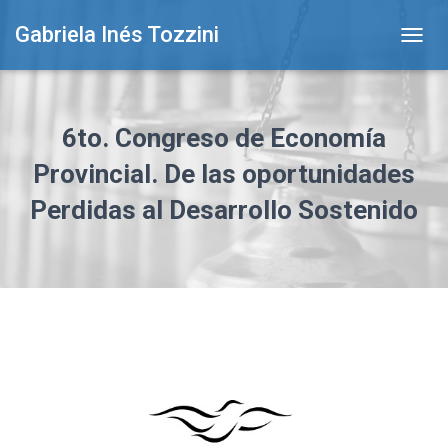
Gabriela Inés Tozzini
T
O
G
G
L
6to. Congreso de Economía
E
N
Provincial. De las oportunidades
A
Perdidas al Desarrollo Sostenido
V
I
G
A
T
I
O
N