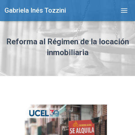
Gabriela Inés Tozzini
T
O
G
G
L
Reforma al Régimen de la locación
E
N
inmobiliaria
A
V
I
G
A
T
I
O
N