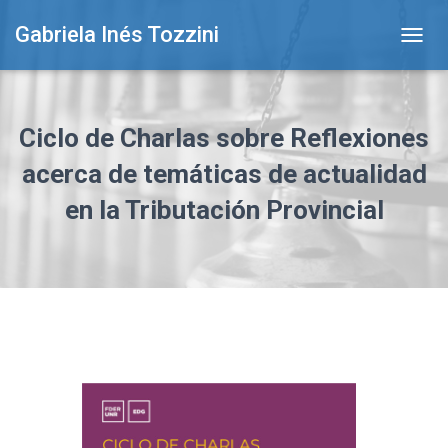
Gabriela Inés Tozzini
T
O
G
G
L
Ciclo de Charlas sobre Reflexiones
E
N
acerca de temáticas de actualidad
A
en la Tributación Provincial
V
I
G
A
T
I
O
N