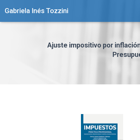
Gabriela Inés Tozzini
Ajuste impositivo por inflació
Presupue