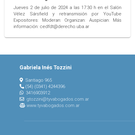
Jueves 2 de julio de 2024 a las 17:30 h en el Salón
Vélez Sársfield y retransmisión por YouTube
Expositores: Moderan: Organizan: Auspician: Más
información: cedfdt@derecho.uba.ar
Gabriela Inés Tozzini
Santiago 965
(54) (0341) 4244396
3416903912
gtozzini@tyvabogados.com.ar
www.tyvabogados.com.ar