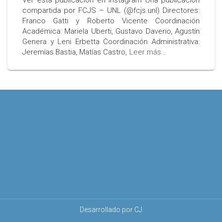
Ver esta publicación en Instagram Una publicación
compartida por FCJS – UNL (@fcjs.unl) Directores:
Franco Gatti y Roberto Vicente Coordinación
Académica: Mariela Uberti, Gustavo Daverio, Agustín
Genera y Leni Erbetta Coordinación Administrativa:
Jeremías Bastia, Matías Castro,
Leer más…
Desarrollado por CJ