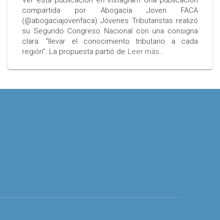
Ver esta publicación en Instagram Una publicación
compartida por Abogacía Joven FACA
(@abogaciajovenfaca) Jóvenes Tributaristas realizó
su Segundo Congreso Nacional con una consigna
clara: “llevar el conocimiento tributario a cada
región”. La propuesta partió de
Leer más…