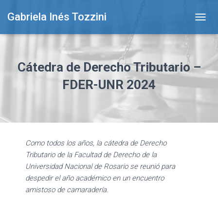
Gabriela Inés Tozzini
T
O
G
G
L
Cátedra de Derecho Tributario –
E
N
FDER-UNR 2024
A
V
I
G
A
T
Como todos los años, la cátedra de Derecho
I
Tributario de la Facultad de Derecho de la
O
N
Universidad Nacional de Rosario se reunió para
despedir el año académico en un encuentro
amistoso de camaradería.