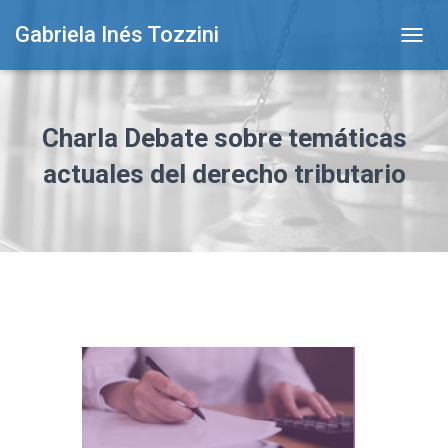
Gabriela Inés Tozzini
T
O
G
G
L
Charla Debate sobre temáticas
E
N
actuales del derecho tributario
A
V
I
G
A
T
I
O
N