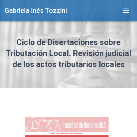
Gabriela Inés Tozzini
T
O
G
G
L
Ciclo de Disertaciones sobre
E
N
Tributación Local. Revisión judicial
A
de los actos tributarios locales
V
I
G
A
T
I
O
N