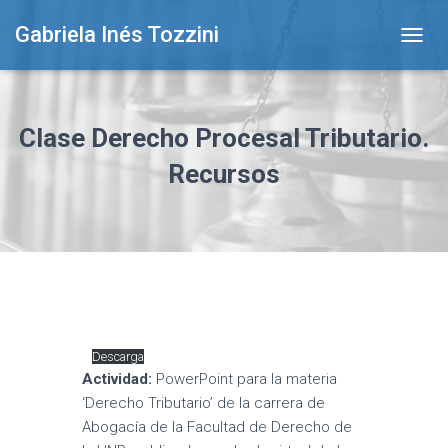
Gabriela Inés Tozzini
T
O
G
G
L
Clase Derecho Procesal Tributario.
E
N
Recursos
A
V
I
G
A
T
I
O
N
Descarga
Actividad:
PowerPoint para la materia
‘Derecho Tributario’ de la carrera de
Abogacía de la Facultad de Derecho de