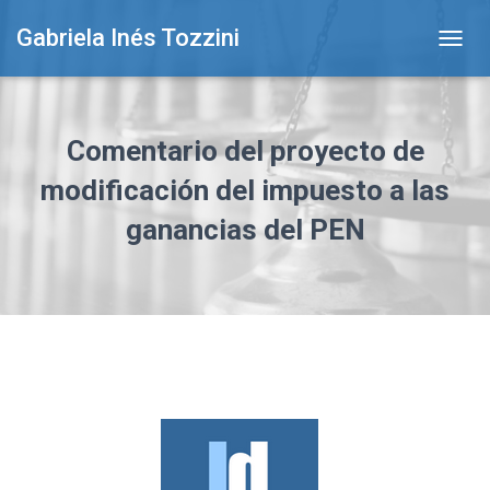
Gabriela Inés Tozzini
T
O
G
G
L
Comentario del proyecto de
E
N
modificación del impuesto a las
A
ganancias del PEN
V
I
G
A
T
I
O
N