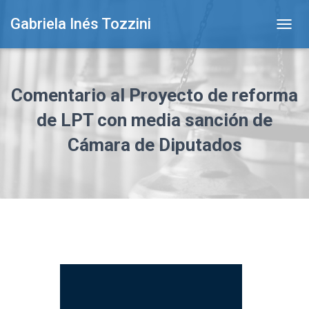
Gabriela Inés Tozzini
T
O
G
G
L
Comentario al Proyecto de reforma
E
N
de LPT con media sanción de
A
Cámara de Diputados
V
I
G
A
T
I
O
N