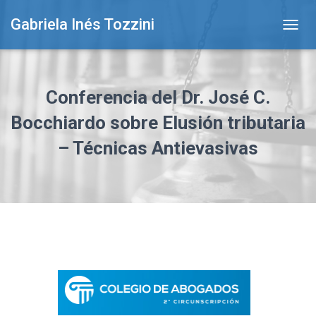
Gabriela Inés Tozzini
T
O
G
G
L
Conferencia del Dr. José C.
E
N
Bocchiardo sobre Elusión tributaria
A
– Técnicas Antievasivas
V
I
G
A
T
I
O
N