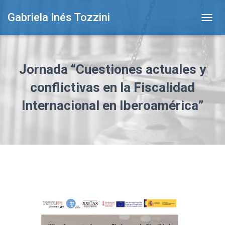
Gabriela Inés Tozzini
T
O
G
G
L
Jornada “Cuestiones actuales y
E
N
conflictivas en la Fiscalidad
A
Internacional en Iberoamérica”
V
I
G
A
T
I
O
N