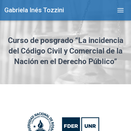
Gabriela Inés Tozzini
T
O
G
G
L
Curso de posgrado “La incidencia
E
N
del Código Civil y Comercial de la
A
Nación en el Derecho Público”
V
I
G
A
T
I
O
N