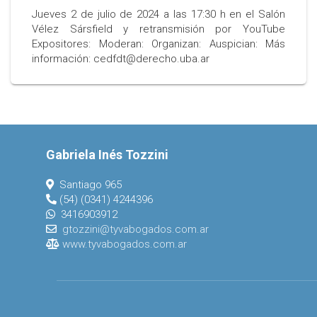
Jueves 2 de julio de 2024 a las 17:30 h en el Salón
Vélez Sársfield y retransmisión por YouTube
Expositores: Moderan: Organizan: Auspician: Más
información: cedfdt@derecho.uba.ar
Gabriela Inés Tozzini
Santiago 965
(54) (0341) 4244396
3416903912
gtozzini@tyvabogados.com.ar
www.tyvabogados.com.ar