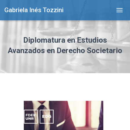
Gabriela Inés Tozzini
T
O
G
G
L
Diplomatura en Estudios
E
N
Avanzados en Derecho Societario
A
V
I
G
A
T
I
O
N