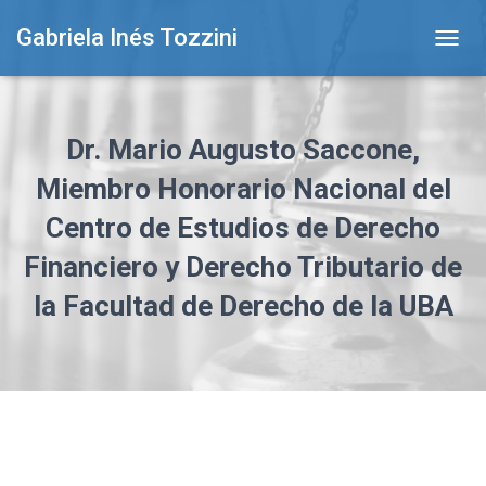
Gabriela Inés Tozzini
T
O
G
G
L
Dr. Mario Augusto Saccone,
E
N
Miembro Honorario Nacional del
A
Centro de Estudios de Derecho
V
I
Financiero y Derecho Tributario de
G
A
la Facultad de Derecho de la UBA
T
I
O
N