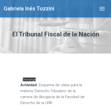
Gabriela Inés Tozzini
T
O
G
G
L
El Tribunal Fiscal de la Nación
E
N
A
V
I
G
A
T
I
O
Descarga
N
Actividad:
Esquema de clase para la
materia ‘Derecho Tributario’ de la
carrera de Abogacía de la Facultad de
Derecho de la UNR.