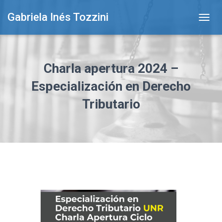
Gabriela Inés Tozzini
T
O
G
G
L
Charla apertura 2024 –
E
N
Especialización en Derecho
A
Tributario
V
I
G
A
T
I
O
N