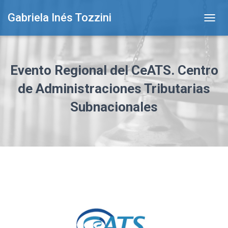
Gabriela Inés Tozzini
T
O
G
G
L
Evento Regional del CeATS. Centro
E
N
de Administraciones Tributarias
A
Subnacionales
V
I
G
A
T
I
O
N