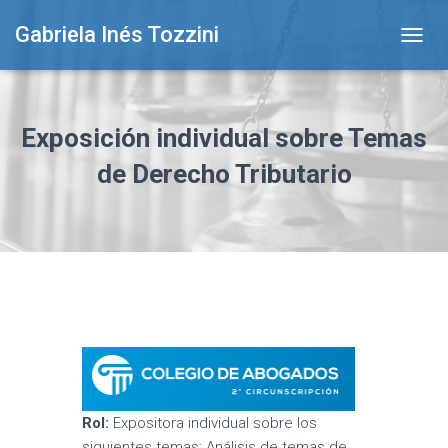
Gabriela Inés Tozzini
T
O
G
G
L
Exposición individual sobre Temas
E
N
de Derecho Tributario
A
V
I
G
A
T
I
O
N
Rol:
Expositora individual sobre los
siguientes temas: Análisis de temas de