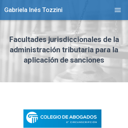
Gabriela Inés Tozzini
T
O
G
G
L
Facultades jurisdiccionales de la
E
N
administración tributaria para la
A
aplicación de sanciones
V
I
G
A
T
I
O
N