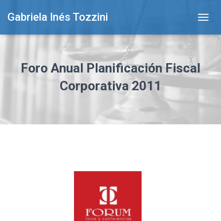
Gabriela Inés Tozzini
T
O
G
G
L
Foro Anual Planificación Fiscal
E
N
Corporativa 2011
A
V
I
G
A
T
I
O
N