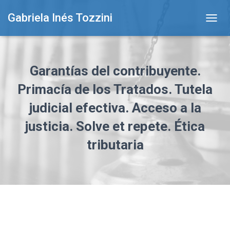
Gabriela Inés Tozzini
T
O
G
G
L
Garantías del contribuyente.
E
N
Primacía de los Tratados. Tutela
A
judicial efectiva. Acceso a la
V
I
justicia. Solve et repete. Ética
G
A
tributaria
T
I
O
N