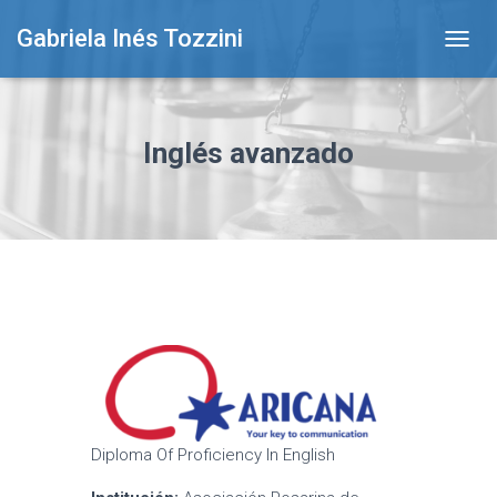
Gabriela Inés Tozzini
T
O
G
G
L
Inglés avanzado
E
N
A
V
I
G
A
T
I
O
N
Diploma Of Proficiency In English