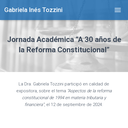
Gabriela Inés Tozzini
T
O
G
G
L
Jornada Académica “A 30 años de
E
N
la Reforma Constitucional”
A
V
I
G
A
T
La Dra. Gabriela Tozzini participó en calidad de
I
expositora, sobre el tema
“Aspectos de la reforma
O
N
constitucional de 1994 en materia tributaria y
financiera”
, el 12 de septiembre de 2024.