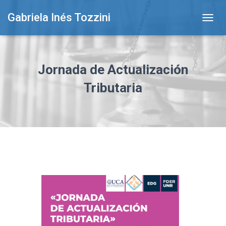
Gabriela Inés Tozzini
T
O
G
G
L
Jornada de Actualización
E
N
Tributaria
A
V
I
G
A
T
I
O
N