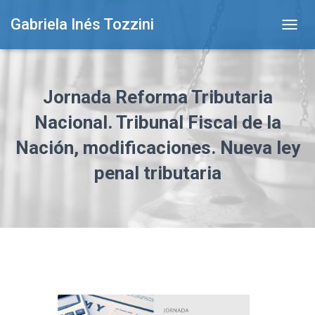
Gabriela Inés Tozzini
T
O
G
G
L
Jornada Reforma Tributaria
E
N
Nacional. Tribunal Fiscal de la
A
Nación, modificaciones. Nueva ley
V
I
penal tributaria
G
A
T
I
O
N