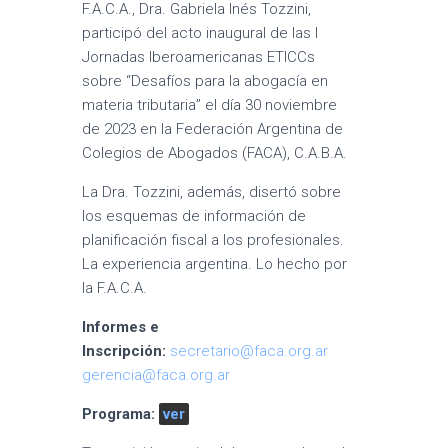
F.A.C.A., Dra. Gabriela Inés Tozzini,
participó del acto inaugural de las I
Jornadas Iberoamericanas ETICCs
sobre “Desafíos para la abogacía en
materia tributaria” el día 30 noviembre
de 2023 en la Federación Argentina de
Colegios de Abogados (FACA), C.A.B.A.
La Dra. Tozzini, además, disertó sobre
los esquemas de información de
planificación fiscal a los profesionales.
La experiencia argentina. Lo hecho por
la F.A.C.A.
Informes e
Inscripción:
secretario@faca.org.ar
gerencia@faca.org.ar
Programa:
ver