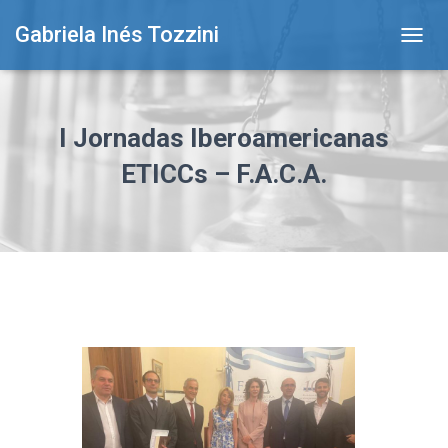
Gabriela Inés Tozzini
T
O
G
G
L
I Jornadas Iberoamericanas
E
N
ETICCs – F.A.C.A.
A
V
I
G
A
T
I
O
N