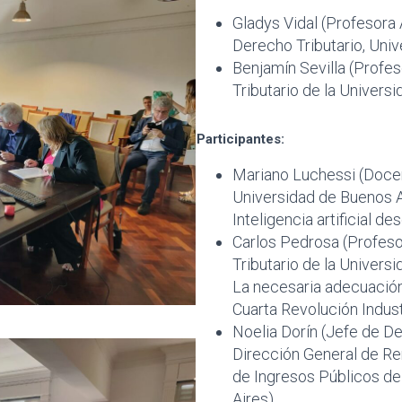
Gladys Vidal (Profesora 
Derecho Tributario, Uni
Benjamín Sevilla (Profe
Tributario de la Universi
Participantes:
Mariano Luchessi (Docen
Universidad de Buenos A
Inteligencia artificial d
Carlos Pedrosa (Profeso
Tributario de la Univers
La necesaria adecuación 
Cuarta Revolución Indust
Noelia Dorín (Jefe de D
Dirección General de Re
de Ingresos Públicos d
Aires)