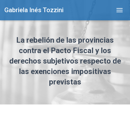
Gabriela Inés Tozzini
T
O
G
G
L
La rebelión de las provincias
E
N
contra el Pacto Fiscal y los
A
derechos subjetivos respecto de
V
I
las exenciones impositivas
G
A
previstas
T
I
O
N