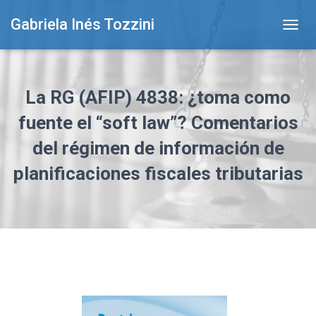
Gabriela Inés Tozzini
T
O
G
G
L
La RG (AFIP) 4838: ¿toma como
E
N
fuente el “soft law”? Comentarios
A
del régimen de información de
V
I
planificaciones fiscales tributarias
G
A
T
I
O
N