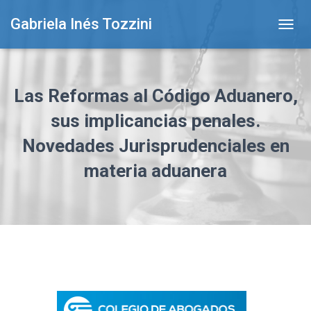
Gabriela Inés Tozzini
T
O
G
G
L
Las Reformas al Código Aduanero,
E
N
sus implicancias penales.
A
Novedades Jurisprudenciales en
V
I
materia aduanera
G
A
T
I
O
N