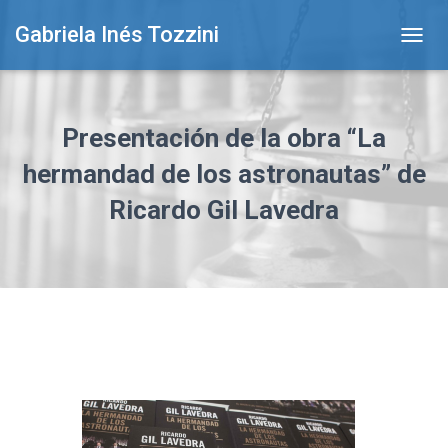
Gabriela Inés Tozzini
T
O
G
G
L
Presentación de la obra “La
E
N
hermandad de los astronautas” de
A
Ricardo Gil Lavedra
V
I
G
A
T
I
O
N