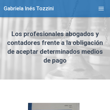
Gabriela Inés Tozzini
T
O
G
G
L
Los profesionales abogados y
E
N
contadores frente a la obligación
A
de aceptar determinados medios
V
I
de pago
G
A
T
I
O
N