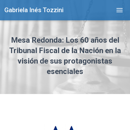
Gabriela Inés Tozzini
T
O
G
G
L
Mesa Redonda: Los 60 años del
E
N
Tribunal Fiscal de la Nación en la
A
visión de sus protagonistas
V
I
esenciales
G
A
T
I
O
N