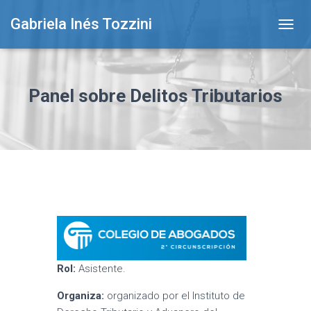
Gabriela Inés Tozzini
T
O
G
G
L
Panel sobre Delitos Tributarios
E
N
A
V
I
G
A
T
I
O
N
Rol:
Asistente.
Organiza:
organizado por el Instituto de