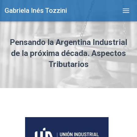
Gabriela Inés Tozzini
T
O
G
G
L
Pensando la Argentina Industrial
E
N
de la próxima década. Aspectos
A
Tributarios
V
I
G
A
T
I
O
N