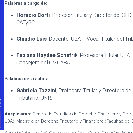
Palabras a cargo de:
Horacio Corti
, Profesor Titular y Director del C
CATyRC.
Claudio Luis
, Docente, UBA – Vocal Titular del Tri
Fabiana Haydee Schafrik
, Profesora Titular UB
Consejera del CMCABA.
Palabras de la autora
:
Gabriela Tozzini
, Profesora Titular y Directora d
Tributario, UNR.
Auspiciaron:
Centro de Estudios de Derecho Financiero y Derec
UBA); Maestría en Derecho Tributario y Financiero (Facultad de
Actividad abierta al público, no arancelada. Cupos limitados.
Se to