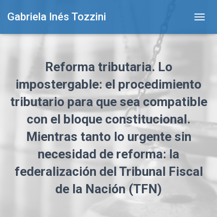
Gabriela Inés Tozzini
T
O
G
G
L
Reforma tributaria. Lo
E
N
impostergable: el procedimiento
A
tributario para que sea compatible
V
I
con el bloque constitucional.
G
A
Mientras tanto lo urgente sin
T
I
necesidad de reforma: la
O
N
federalización del Tribunal Fiscal
de la Nación (TFN)