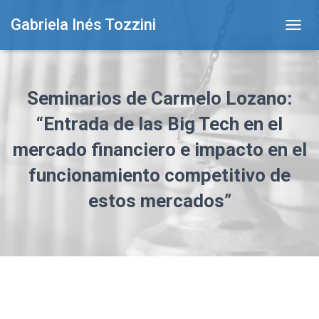
Gabriela Inés Tozzini
T
O
G
G
L
Seminarios de Carmelo Lozano:
E
N
“Entrada de las Big Tech en el
A
mercado financiero e impacto en el
V
I
funcionamiento competitivo de
G
A
estos mercados”
T
I
O
N